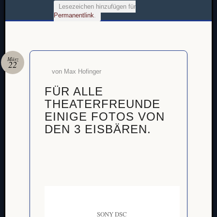
Lesezeichen hinzufügen für
Permanentlink
.
März
22
von
Max Hofinger
FÜR ALLE
THEATERFREUNDE
LOGI
EINIGE FOTOS VON
Benutz
DEN 3 EISBÄREN.
Passwor
Angeme
bleiben
SONY DSC